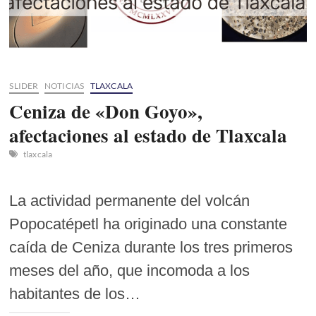
para
Micro
y
Pequeña
Empresa
SLIDER
NOTICIAS
TLAXCALA
Ceniza de «Don Goyo»,
afectaciones al estado de Tlaxcala
tlaxcala
La actividad permanente del volcán
Popocatépetl ha originado una constante
caída de Ceniza durante los tres primeros
meses del año, que incomoda a los
habitantes de los…