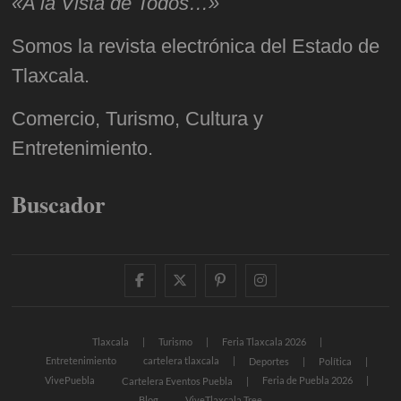
«A la Vista de Todos…»
Somos la revista electrónica del Estado de
Tlaxcala.
Comercio, Turismo, Cultura y
Entretenimiento.
Buscador
facebook
twitter
pinterest
instagram
Tlaxcala
Turismo
Feria Tlaxcala 2026
Entretenimiento
cartelera tlaxcala
Deportes
Política
VivePuebla
Feria de Puebla 2026
Cartelera Eventos Puebla
Blog
ViveTlaxcala Tree