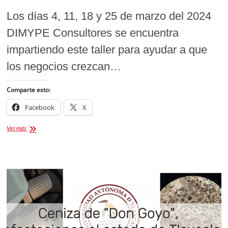
Los días 4, 11, 18 y 25 de marzo del 2024
DIMYPE Consultores se encuentra
impartiendo este taller para ayudar a que
los negocios crezcan…
Comparte esto:
Facebook
X
DIMYPE
Ver más
Consultores
ofrece
Curso
de
Liderazgo
y
Desarrollo
de
Habilidades
Directivas