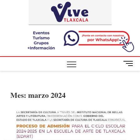
Saltar
ViveTlaxca
A LA VISTA
al
DE TODOS
contenido
B
o
t
ó
n
Mes:
marzo 2024
d
e
m
e
n
ú