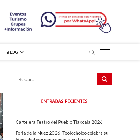
B
BLOG
o
t
ó
Buscar...
n
d
e
m
ENTRADAS RECIENTES
e
n
ú
Cartelera Teatro del Pueblo Tlaxcala 2026
Feria de la Nuez 2026: Teolocholco celebra su
identidad con gastronomía, cultura y