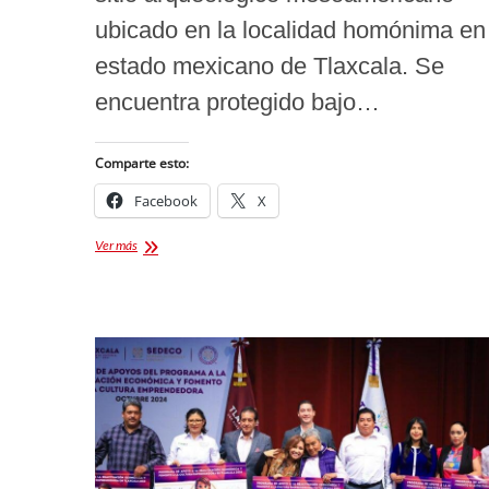
ubicado en la localidad homónima en 
estado mexicano de Tlaxcala. Se
encuentra protegido bajo…
Comparte esto:
Facebook
X
Conoce
Ver más
la
Zona
Arqueológica
de
Tizatlán