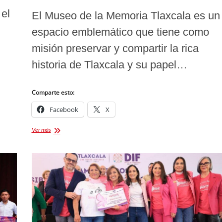
el
El Museo de la Memoria Tlaxcala es un
espacio emblemático que tiene como
misión preservar y compartir la rica
historia de Tlaxcala y su papel…
Comparte esto:
Facebook
X
Raíces
Ver más
de
la
Historia
El
Museo
de
la
Memoria
en
Tlaxcala