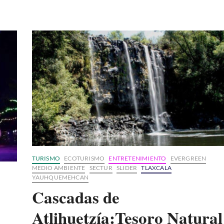
TURISMO
ECOTURISMO
ENTRETENIMIENTO
EVERGREEN
MEDIO AMBIENTE
SECTUR
SLIDER
TLAXCALA
YAUHQUEMEHCAN
Cascadas de
Atlihuetzía:Tesoro Natural