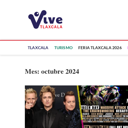
Saltar
al
ViveTlaxcala
contenido
A LA VISTA DE TODOS
TLAXCALA
TURISMO
FERIA TLAXCALA 2026
Mes:
octubre 2024