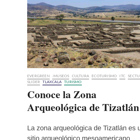
Pedro
Tlalcuapan
EVERGREEN
-MUSEOS
CULTURA
ECOTURISMO
ITC
SECTU
SLIDER
TLAXCALA
TURISMO
Conoce la Zona
Arqueológica de Tizatlán
La zona arqueológica de Tizatlán es 
sitio arqueológico mesoamericano