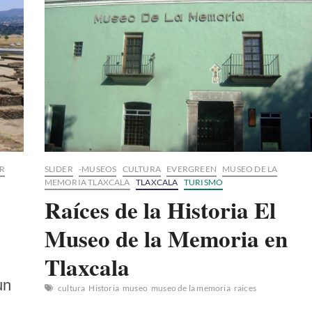
de
Tlaxcala
R
SLIDER
-MUSEOS
CULTURA
EVERGREEN
MUSEO DE LA
MEMORIA TLAXCALA
TLAXCALA
TURISMO
Raíces de la Historia El
Museo de la Memoria en
Tlaxcala
un
cultura
Historia
museo
museo de la memoria
raices