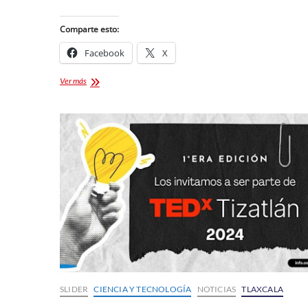
Comparte esto:
Facebook
X
Tecate
Ver más
Pa’l
Norte
2025:
Cartel
oficial
y
fechas
SLIDER
CIENCIA Y TECNOLOGÍA
NOTICIAS
TLAXCALA