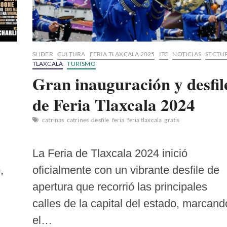
SLIDER
CULTURA
FERIA TLAXCALA 2025
ITC
NOTICIAS
SECTU
TLAXCALA
TURISMO
Gran inauguración y desfil
de Feria Tlaxcala 2024
catrinas
catrines
desfile
feria
feria tlaxcala
gratis
La Feria de Tlaxcala 2024 inició
,
oficialmente con un vibrante desfile de
apertura que recorrió las principales
calles de la capital del estado, marcand
el…