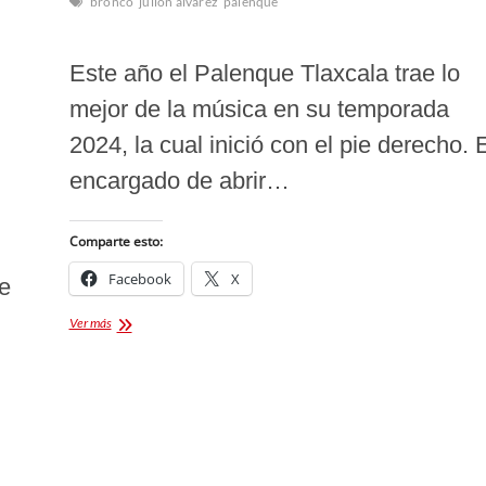
bronco
julion alvarez
palenque
Este año el Palenque Tlaxcala trae lo
mejor de la música en su temporada
2024, la cual inició con el pie derecho. 
encargado de abrir…
Comparte esto:
Facebook
X
de
Ver más