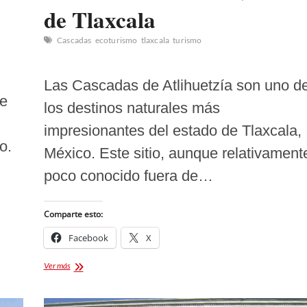
de Tlaxcala
Cascadas
ecoturismo
tlaxcala
turismo
Las Cascadas de Atlihuetzía son uno d
ue
los destinos naturales más
impresionantes del estado de Tlaxcala,
o.
México. Este sitio, aunque relativament
poco conocido fuera de…
Comparte esto:
Facebook
X
Cascadas
Ver más
de
Atlihuetzía:Tesoro
Natural