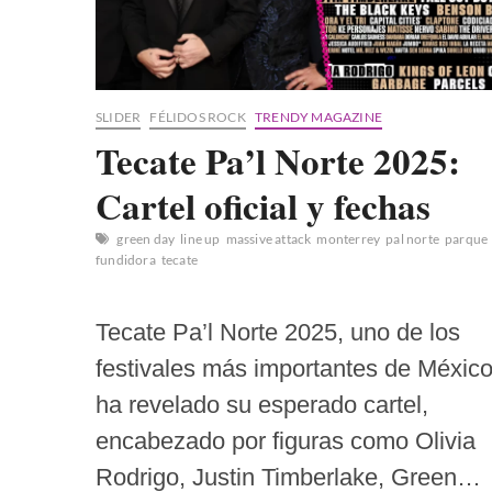
SLIDER
FÉLIDOS ROCK
TRENDY MAGAZINE
Tecate Pa’l Norte 2025:
Cartel oficial y fechas
green day
line up
massive attack
monterrey
pal norte
parque
fundidora
tecate
Tecate Pa’l Norte 2025, uno de los
festivales más importantes de México
ha revelado su esperado cartel,
encabezado por figuras como Olivia
Rodrigo, Justin Timberlake, Green…