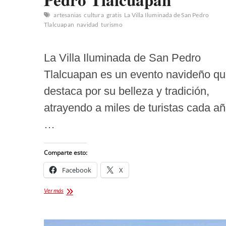
artesanias
cultura
gratis
La Villa Iluminada de San Pedro
Tlalcuapan
navidad
turismo
La Villa Iluminada de San Pedro
Tlalcuapan es un evento navideño q
destaca por su belleza y tradición,
atrayendo a miles de turistas cada añ
…
Comparte esto:
Facebook
X
Villa
Ver más
Iluminada
de
San