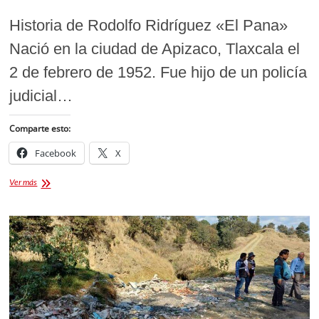
Historia de Rodolfo Ridríguez «El Pana»
Nació en la ciudad de Apizaco, Tlaxcala el
2 de febrero de 1952. Fue hijo de un policía
judicial…
Comparte esto:
Facebook
X
“El
Ver más
Pana”
#1
en
la
Tauromaquia
Tlaxcalteca