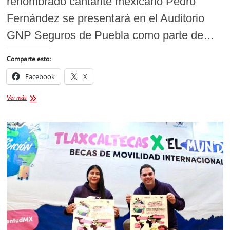
renombrado cantante mexicano Pedro
Fernández se presentará en el Auditorio
GNP Seguros de Puebla como parte de…
Comparte esto:
Facebook
X
Pedro
Ver más
Fernández
en
Puebla
enamora
en
febrero
con
su
Ave
Fénix
Tour
2025