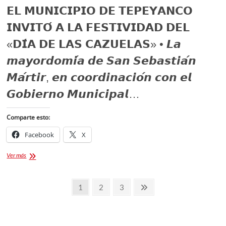
𝗘𝗟 𝗠𝗨𝗡𝗜𝗖𝗜𝗣𝗜𝗢 𝗗𝗘 𝗧𝗘𝗣𝗘𝗬𝗔𝗡𝗖𝗢
𝗜𝗡𝗩𝗜𝗧𝗢́ 𝗔 𝗟𝗔 𝗙𝗘𝗦𝗧𝗜𝗩𝗜𝗗𝗔𝗗 𝗗𝗘𝗟
«𝗗𝗜́𝗔 𝗗𝗘 𝗟𝗔𝗦 𝗖𝗔𝗭𝗨𝗘𝗟𝗔𝗦» • 𝙇𝙖
𝙢𝙖𝙮𝙤𝙧𝙙𝙤𝙢𝙞́𝙖 𝙙𝙚 𝙎𝙖𝙣 𝙎𝙚𝙗𝙖𝙨𝙩𝙞𝙖́𝙣
𝙈𝙖́𝙧𝙩𝙞𝙧, 𝙚𝙣 𝙘𝙤𝙤𝙧𝙙𝙞𝙣𝙖𝙘𝙞𝙤́𝙣 𝙘𝙤𝙣 𝙚𝙡
𝙂𝙤𝙗𝙞𝙚𝙧𝙣𝙤 𝙈𝙪𝙣𝙞𝙘𝙞𝙥𝙖𝙡…
Comparte esto:
Facebook
X
𝗘𝗟
Ver más
𝗠𝗨𝗡𝗜𝗖𝗜𝗣𝗜𝗢
𝗗𝗘
Paginación
𝗧𝗘𝗣𝗘𝗬𝗔𝗡𝗖𝗢
Página
Página
Página
Página
1
2
3
𝗜𝗡𝗩𝗜𝗧𝗢́
de
siguiente
𝗔
𝗟𝗔
entradas
𝗙𝗘𝗦𝗧𝗜𝗩𝗜𝗗𝗔𝗗