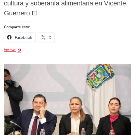
cultura y soberanía alimentaria en Vicente
Guerrero El…
Comparte esto:
Facebook
X
27ª
Ver más
Feria
del
Maíz
y
Otras
Semillas
Nativas:
Celebrando
las
raíces
de
Tlaxcala