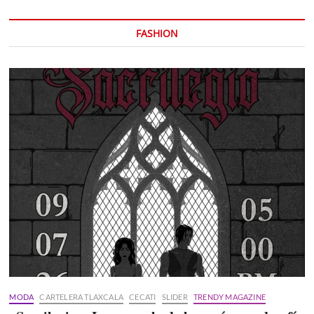
FASHION
MODA
CARTELERA TLAXCALA
CECATI
SLIDER
TRENDY MAGAZINE