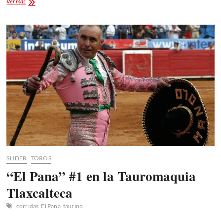
Puebla
Ver más
deslumbra
en
FITUR
2025:
Un
puente
entre
culturas
y
turismo
SLIDER
TOROS
“El Pana” #1 en la Tauromaquia
Tlaxcalteca
corridas
El Pana
taurino