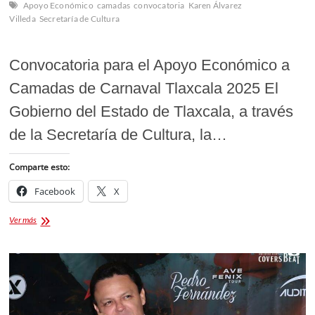
Apoyo Económico
camadas
convocatoria
Karen Álvarez
Villeda
Secretaría de Cultura
Convocatoria para el Apoyo Económico a
Camadas de Carnaval Tlaxcala 2025 El
Gobierno del Estado de Tlaxcala, a través
de la Secretaría de Cultura, la…
Comparte esto:
Facebook
X
Convocatoria
Ver más
para
el
Apoyo
Económico
a
Camadas
de