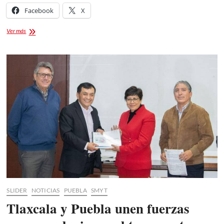
Facebook
X
¡Vuela
Ver más
alto!
Jóvenes
tlaxcaltecas,
aprovecha
esta
oportunidad
para
viajar
y
crecer
x
el
mundo
SLIDER
NOTICIAS
PUEBLA
SMYT
Tlaxcala y Puebla unen fuerzas