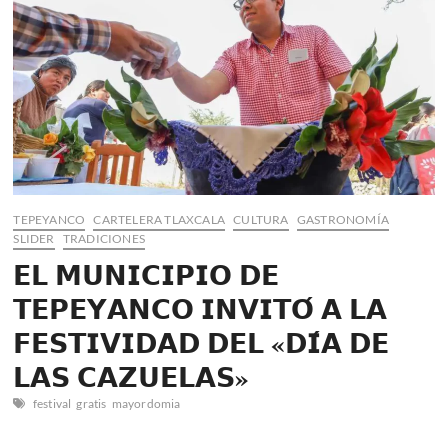
revolucionar
el
transporte
público
TEPEYANCO
CARTELERA TLAXCALA
CULTURA
GASTRONOMÍA
SLIDER
TRADICIONES
𝗘𝗟 𝗠𝗨𝗡𝗜𝗖𝗜𝗣𝗜𝗢 𝗗𝗘
𝗧𝗘𝗣𝗘𝗬𝗔𝗡𝗖𝗢 𝗜𝗡𝗩𝗜𝗧𝗢́ 𝗔 𝗟𝗔
𝗙𝗘𝗦𝗧𝗜𝗩𝗜𝗗𝗔𝗗 𝗗𝗘𝗟 «𝗗𝗜́𝗔 𝗗𝗘
𝗟𝗔𝗦 𝗖𝗔𝗭𝗨𝗘𝗟𝗔𝗦»
festival
gratis
mayordomia