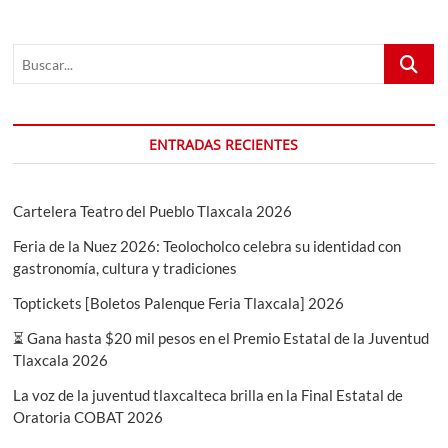
𝗗𝗘𝗟
«𝗗𝗜́𝗔
𝗗𝗘
Buscar...
𝗟𝗔𝗦
𝗖𝗔𝗭𝗨𝗘𝗟𝗔𝗦»
ENTRADAS RECIENTES
Cartelera Teatro del Pueblo Tlaxcala 2026
Feria de la Nuez 2026: Teolocholco celebra su identidad con
gastronomía, cultura y tradiciones
Toptickets [Boletos Palenque Feria Tlaxcala] 2026
⏳ Gana hasta $20 mil pesos en el Premio Estatal de la Juventud
Tlaxcala 2026
La voz de la juventud tlaxcalteca brilla en la Final Estatal de
Oratoria COBAT 2026