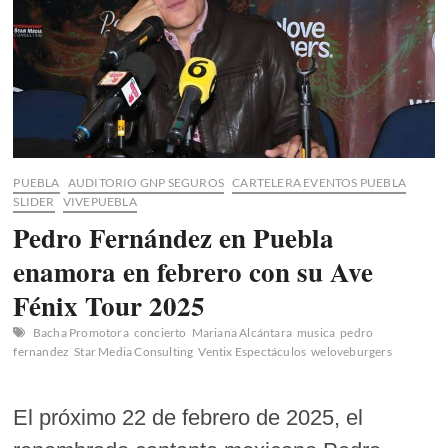
Carnaval
Tlaxcala
2025
PUEBLA
AUDITORIO GNP SEGUROS
CARTELERA EVENTOS PUEBLA
SLIDER
VIVEPUEBLA
Pedro Fernández en Puebla
enamora en febrero con su Ave
Fénix Tour 2025
Bacha Promotora
concierto
Mariana Alcántara
musica
pedro
fernandez
Star Media Consulting
Ventix Espectáculos
weloveburgers
El próximo 22 de febrero de 2025, el