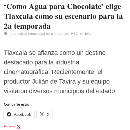
‘Como Agua para Chocolate’ elige
Tlaxcala como su escenario para la
2a temporada
buenavista
como agua para chocolate
HBO
serie tv
Tlaxcala se afianza como un destino
destacado para la industria
cinematográfica. Recientemente, el
productor Julián de Tavira y su equipo
visitaron diversos municipios del estado…
Comparte esto:
Facebook
X
‘Como
Ver más