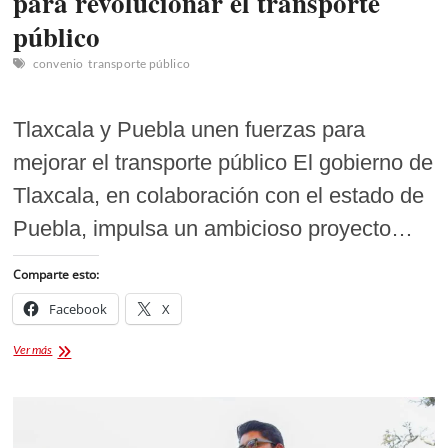
para revolucionar el transporte
público
convenio
transporte público
Tlaxcala y Puebla unen fuerzas para
mejorar el transporte público El gobierno de
Tlaxcala, en colaboración con el estado de
Puebla, impulsa un ambicioso proyecto…
Comparte esto:
Facebook
X
Tlaxcala
Ver más
y
Puebla
unen
fuerzas
para