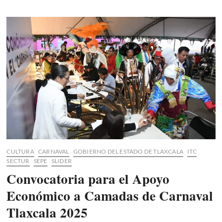
Agua
para
Chocolate’
elige
Tlaxcala
como
su
escenario
para
la
2a
temporada
CULTURA
CARNAVAL
GOBIERNO DEL ESTADO DE TLAXCALA
ITC
SECTUR
SEPE
SLIDER
Convocatoria para el Apoyo
Económico a Camadas de Carnaval
Tlaxcala 2025