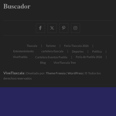
Buscador
facebook
twitter
pinterest
instagram
Tlaxcala
Turismo
Feria Tlaxcala 2026
Entretenimiento
cartelera tlaxcala
Deportes
Política
VivePuebla
Feria de Puebla 2026
Cartelera Eventos Puebla
Blog
ViveTlaxcala Tree
ViveTlaxcala
| Diseñado por:
Theme Freesia
|
WordPress
| © Todos los
derechos reservados