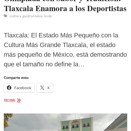
Tlaxcala Enamora a los Deportistas
cultura
gastronomia
mole
Tlaxcala: El Estado Más Pequeño con la
Cultura Más Grande Tlaxcala, el estado
más pequeño de México, está demostrando
que el tamaño no define la…
Comparte esto:
Facebook
X
Olimpiada
Ver más
con
Sabor
y
Tradición:
Tlaxcala
Enamora