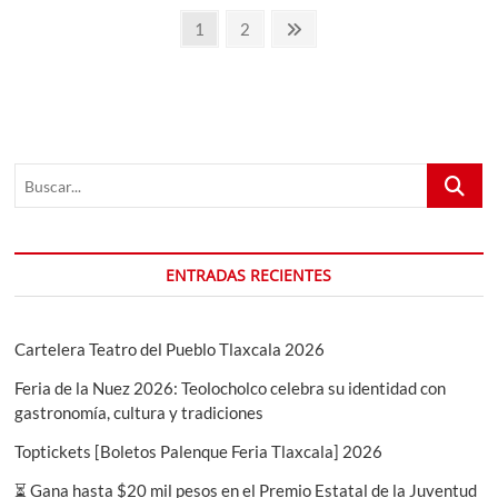
Paginación
Feria
Página
Página
Página
1
2
de
de
siguiente
Puebla
con
entradas
un
Show
Espectacular
y
Buscar...
Sorprendente
ENTRADAS RECIENTES
Cartelera Teatro del Pueblo Tlaxcala 2026
Feria de la Nuez 2026: Teolocholco celebra su identidad con
gastronomía, cultura y tradiciones
Toptickets [Boletos Palenque Feria Tlaxcala] 2026
⏳ Gana hasta $20 mil pesos en el Premio Estatal de la Juventud