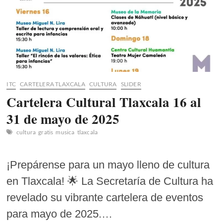
Programa
Sectorial
de
Turismo
2025-
2030
ITC
CARTELERA TLAXCALA
CULTURA
SLIDER
Cartelera Cultural Tlaxcala 16 al
31 de mayo de 2025
cultura
gratis
musica
tlaxcala
¡Prepárense para un mayo lleno de cultura
en Tlaxcala! 🌟 La Secretaría de Cultura ha
revelado su vibrante cartelera de eventos
para mayo de 2025.…