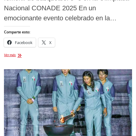
Nacional CONADE 2025 En un
emocionante evento celebrado en la…
Comparte esto:
Facebook
X
Coahuila
Ver más
y
Oaxaca
brillan
en
básquetbol
3×3
de
Olimpiada
Nacional
CONADE
2025