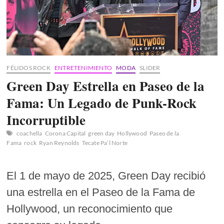
Arabia
Saudita
FÉLIDOS ROCK
ENTRETENIMIENTO
MODA
SLIDER
Green Day Estrella en Paseo de la
Fama: Un Legado de Punk-Rock
Incorruptible
coachella
Corona Capital
green day
Hollywood
Paseo de la
Fama
rock
Ryan Reynolds
Tecate Pa’l Norte
El 1 de mayo de 2025, Green Day recibió
una estrella en el Paseo de la Fama de
Hollywood, un reconocimiento que