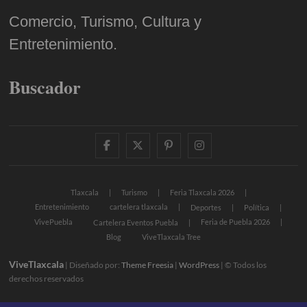
Comercio, Turismo, Cultura y
Entretenimiento.
Buscador
facebook
twitter
pinterest
instagram
Tlaxcala
Turismo
Feria Tlaxcala 2026
Entretenimiento
cartelera tlaxcala
Deportes
Política
VivePuebla
Feria de Puebla 2026
Cartelera Eventos Puebla
Blog
ViveTlaxcala Tree
ViveTlaxcala
| Diseñado por:
Theme Freesia
|
WordPress
| © Todos los
derechos reservados