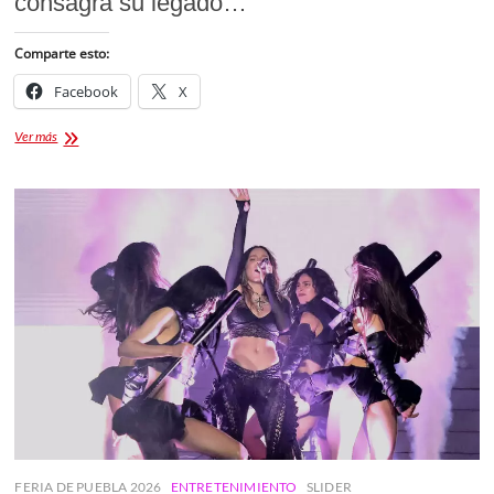
consagra su legado…
Comparte esto:
Facebook
X
Green
Ver más
Day
Estrella
en
Paseo
de
la
Fama:
Un
Legado
de
Punk-
Rock
Incorruptible
FERIA DE PUEBLA 2026
ENTRETENIMIENTO
SLIDER