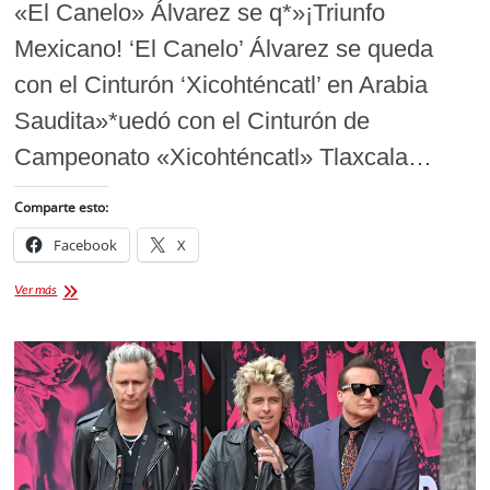
«El Canelo» Álvarez se q*»¡Triunfo
Mexicano! ‘El Canelo’ Álvarez se queda
con el Cinturón ‘Xicohténcatl’ en Arabia
Saudita»*uedó con el Cinturón de
Campeonato «Xicohténcatl» Tlaxcala…
Comparte esto:
Facebook
X
🥊
Ver más
💥’El
Canelo’
Álvarez
se
queda
con
el
Cinturón
‘Xicohténcatl’
en