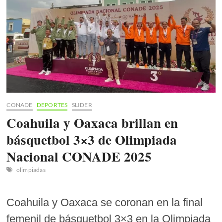
a
los
Deportistas
CONADE
DEPORTES
SLIDER
Coahuila y Oaxaca brillan en
básquetbol 3×3 de Olimpiada
Nacional CONADE 2025
olimpiadas
Coahuila y Oaxaca se coronan en la final
femenil de básquetbol 3×3 en la Olimpiada