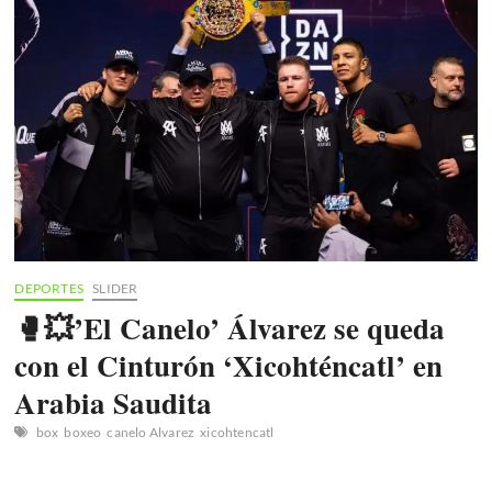
María
José
Enamora
Tlaxcala
en
el
Día
de
las
Madres
DEPORTES
SLIDER
🥊💥’El Canelo’ Álvarez se queda
con el Cinturón ‘Xicohténcatl’ en
Arabia Saudita
box
boxeo
canelo Alvarez
xicohtencatl