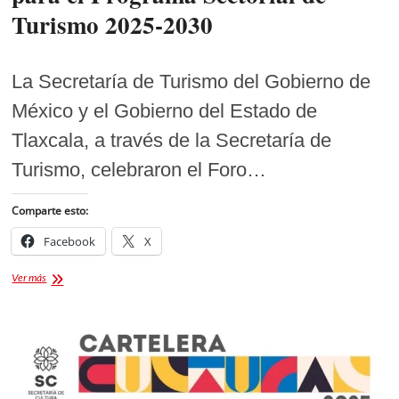
Turismo 2025-2030
La Secretaría de Turismo del Gobierno de
México y el Gobierno del Estado de
Tlaxcala, a través de la Secretaría de
Turismo, celebraron el Foro…
Comparte esto:
Facebook
X
Tlaxcala
Ver más
Sede
del
Foro
de
Consulta
para
el