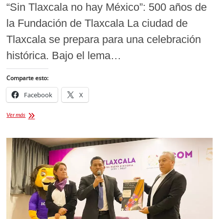
“Sin Tlaxcala no hay México”: 500 años de
la Fundación de Tlaxcala La ciudad de
Tlaxcala se prepara para una celebración
histórica. Bajo el lema…
Comparte esto:
Facebook
X
Presentan
Ver más
el
Programa
de
Actividades
por
los
500
años
de
la
Fundación