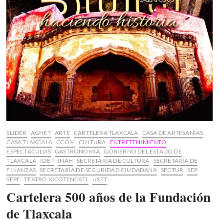
SLIDER
AGHET
ARTE
CARTELERA TLAXCALA
CASA DE ARTESANÍAS
CASA TLAXCALA
CCOM
CULTURA
ENTRETENIMIENTO
ESPECTACULOS
GASTRONOMÍA
GOBIERNO DEL ESTADO DE
TLAXCALA
IDET
INAH
SECRETARÍA DE CULTURA
SECRETARÍA DE
FINANZAS
SECRETARÍA DE SEGURIDAD CIUDADANA
SECTUR
SEP
SEPE
TEATRO XICOTENCATL
USET
Cartelera 500 años de la Fundación
de Tlaxcala