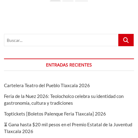
de
siguiente
a
la
entradas
población
en
Tlaxcala
en
Buscar...
su
convocatoria
2025
ENTRADAS RECIENTES
Cartelera Teatro del Pueblo Tlaxcala 2026
Feria de la Nuez 2026: Teolocholco celebra su identidad con
gastronomía, cultura y tradiciones
Toptickets [Boletos Palenque Feria Tlaxcala] 2026
⏳ Gana hasta $20 mil pesos en el Premio Estatal de la Juventud
Tlaxcala 2026