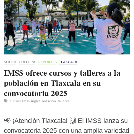
proyecto
exitoso
SLIDER
CULTURA
DEPORTES
TLAXCALA
IMSS ofrece cursos y talleres a la
población en Tlaxcala en su
convocatoria 2025
cursos
Imss
inglés
natación
talleres
📢 ¡Atención Tlaxcala! 🙌 El IMSS lanza su
convocatoria 2025 con una amplia variedad