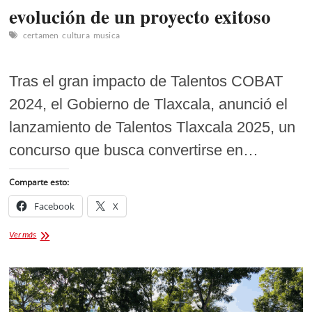
evolución de un proyecto exitoso
certamen
cultura
musica
Tras el gran impacto de Talentos COBAT
2024, el Gobierno de Tlaxcala, anunció el
lanzamiento de Talentos Tlaxcala 2025, un
concurso que busca convertirse en…
Comparte esto:
Facebook
X
Talentos
Ver más
Tlaxcala
2025:
la
evolución
de
un