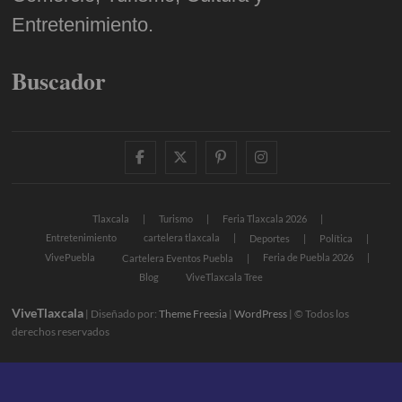
Entretenimiento.
Buscador
facebook
twitter
pinterest
instagram
Tlaxcala
Turismo
Feria Tlaxcala 2026
Entretenimiento
cartelera tlaxcala
Deportes
Política
VivePuebla
Feria de Puebla 2026
Cartelera Eventos Puebla
Blog
ViveTlaxcala Tree
ViveTlaxcala
| Diseñado por:
Theme Freesia
|
WordPress
| © Todos los
derechos reservados