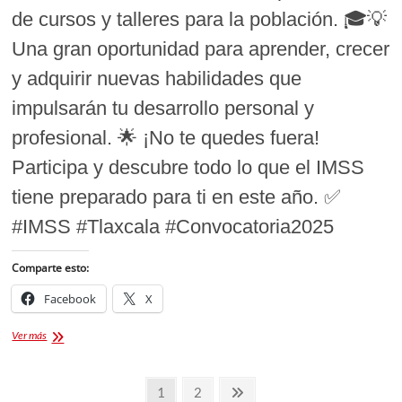
de cursos y talleres para la población. 🎓💡
Una gran oportunidad para aprender, crecer
y adquirir nuevas habilidades que
impulsarán tu desarrollo personal y
profesional. 🌟 ¡No te quedes fuera!
Participa y descubre todo lo que el IMSS
tiene preparado para ti en este año. ✅
#IMSS #Tlaxcala #Convocatoria2025
Comparte esto:
Facebook
X
IMSS
Ver más
ofrece
cursos
Paginación
y
Página
Página
Página
1
2
talleres