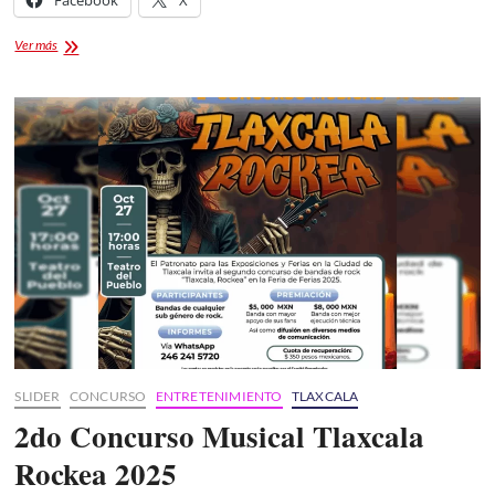
Presentación
Ver más
Pasarela
«Exposición
de
Creaciones
2025”
SLIDER
CONCURSO
ENTRETENIMIENTO
TLAXCALA
2do Concurso Musical Tlaxcala
Rockea 2025