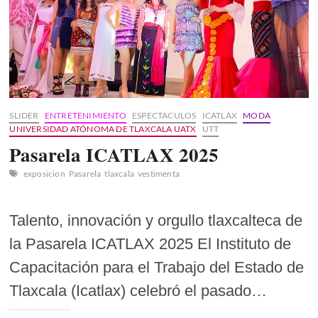
SLIDER
ENTRETENIMIENTO
ESPECTACULOS
ICATLAX
MODA
UNIVERSIDAD ATÓNOMA DE TLAXCALA UATX
UTT
Pasarela ICATLAX 2025
exposicion
Pasarela
tlaxcala
vestimenta
Talento, innovación y orgullo tlaxcalteca de
la Pasarela ICATLAX 2025 El Instituto de
Capacitación para el Trabajo del Estado de
Tlaxcala (Icatlax) celebró el pasado…