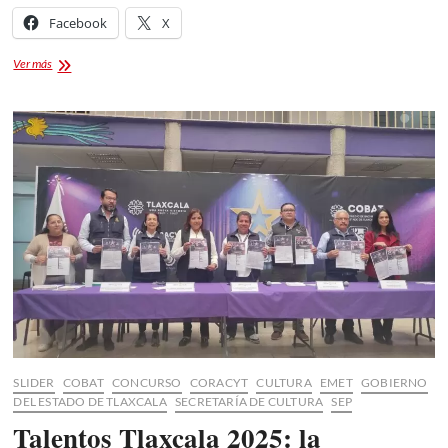
Facebook
X
2do
Ver más
Concurso
Musical
Tlaxcala
Rockea
2025
SLIDER
COBAT
CONCURSO
CORACYT
CULTURA
EMET
GOBIERNO
DEL ESTADO DE TLAXCALA
SECRETARÍA DE CULTURA
SEP
Talentos Tlaxcala 2025: la