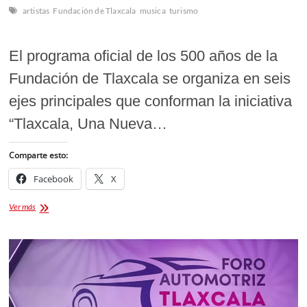
artistas
Fundación de Tlaxcala
musica
turismo
El programa oficial de los 500 años de la
Fundación de Tlaxcala se organiza en seis
ejes principales que conforman la iniciativa
“Tlaxcala, Una Nueva…
Comparte esto:
Facebook
X
Cartelera
Ver más
500
años
de
la
Fundación
de
Tlaxcala