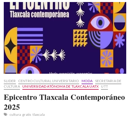
CCIV
ANIVERSARIO
DE
LA
CONSUMACIÓN
DE
LA
INDEPENDENCIA
SLIDER
CENTRO CULTURAL UNIVERSITARIO
MODA
SECRETARIA DE
CULTURA
UNIVERSIDAD ATÓNOMA DE TLAXCALA UATX
UTT
Epicentro Tlaxcala Contemporáneo
2025
cultura
gratis
tlaxcala