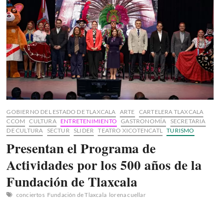
GOBIERNO DEL ESTADO DE TLAXCALA
ARTE
CARTELERA TLAXCALA
CCOM
CULTURA
ENTRETENIMIENTO
GASTRONOMÍA
SECRETARIA
DE CULTURA
SECTUR
SLIDER
TEATRO XICOTENCATL
TURISMO
Presentan el Programa de
Actividades por los 500 años de la
Fundación de Tlaxcala
conciertos
Fundación de Tlaxcala
lorena cuellar