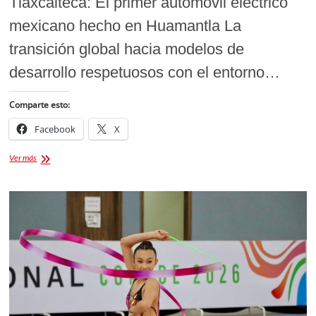
Tlaxcalteca: El primer automóvil eléctrico
mexicano hecho en Huamantla La
transición global hacia modelos de
desarrollo respetuosos con el entorno…
Comparte esto:
Facebook
X
Presentan
Ver más
el
vehículo
TT,
Totalmente
Tlaxcalteca:
El
primer
automóvil
eléctrico
mexicano
hecho
en