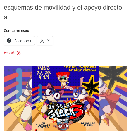
esquemas de movilidad y el apoyo directo
a…
Comparte esto:
Facebook
X
Otorgarán
Ver más
100
licencias
gratuitas
para
choferes
en
Tlaxcala:
Todo
lo
que
debes
saber