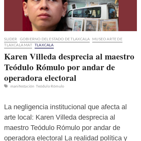
conciertos
SLIDER
GOBIERNO DEL ESTADO DE TLAXCALA
MUSEO ARTE DE
TLAXCALA MAT
TLAXCALA
Karen Villeda desprecia al maestro
Teódulo Rómulo por andar de
operadora electoral
manifestación
Teódulo Rómulo
La negligencia institucional que afecta al
arte local: Karen Villeda desprecia al
maestro Teódulo Rómulo por andar de
operadora electoral La realidad política y