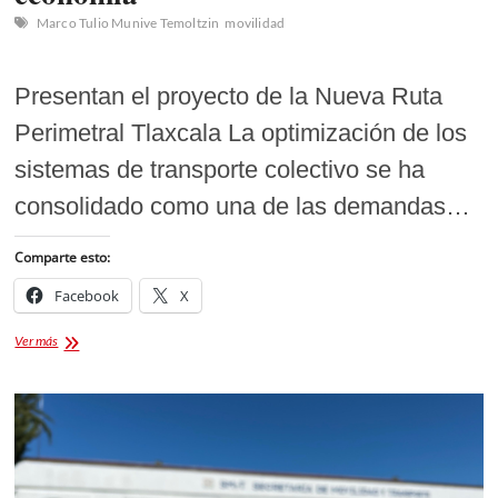
Marco Tulio Munive Temoltzin
movilidad
Presentan el proyecto de la Nueva Ruta
Perimetral Tlaxcala La optimización de los
sistemas de transporte colectivo se ha
consolidado como una de las demandas…
Comparte esto:
Facebook
X
De
Ver más
70
a
24
pesos:
Cómo
la
Nueva