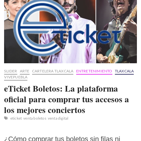
2026:
Guía
completa
de
registro
y
costos
SLIDER
ARTE
CARTELERA TLAXCALA
ENTRETENIMIENTO
TLAXCALA
VIVEPUEBLA
eTicket Boletos: La plataforma
oficial para comprar tus accesos a
los mejores conciertos
eticket
venta boletos
venta digital
¿Cómo comprar tus boletos sin filas ni