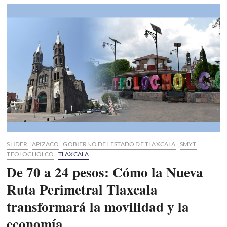
del
maestro
Teódulo
Rómulo
para
Tlaxcala:
Un
patrimonio
invaluable
en
riesgo
SLIDER
APIZACO
GOBIERNO DEL ESTADO DE TLAXCALA
SMYT
TEOLOCHOLCO
TLAXCALA
De 70 a 24 pesos: Cómo la Nueva
Ruta Perimetral Tlaxcala
transformará la movilidad y la
economía