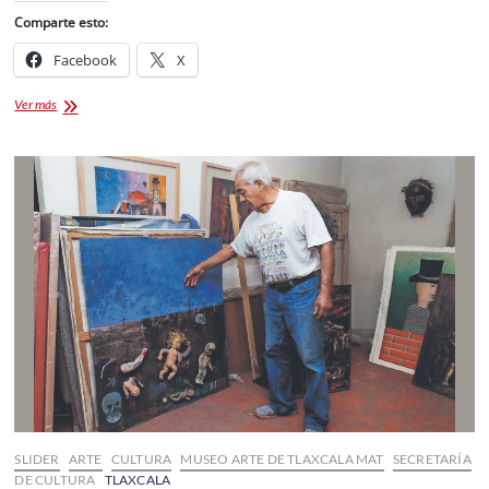
Comparte esto:
Facebook
X
La
Ver más
gimnasia
rítmica
se
despide
de
la
Olimpiada
Nacional
en
Tlaxcala
con
broche
de
oro
SLIDER
ARTE
CULTURA
MUSEO ARTE DE TLAXCALA MAT
SECRETARÍA
DE CULTURA
TLAXCALA