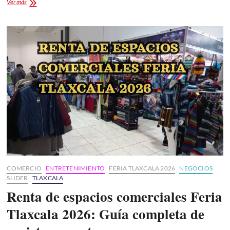
Tlaxcala
Ver más
gana
su
medalla
número
50
en
la
Olimpiada
Nacional
CONADE
y
se
acerca
al
récord
histórico
COMERCIO
ENTRETENIMIENTO
FERIA TLAXCALA 2026
NEGOCIOS
SLIDER
TLAXCALA
Renta de espacios comerciales Feria
Tlaxcala 2026: Guía completa de