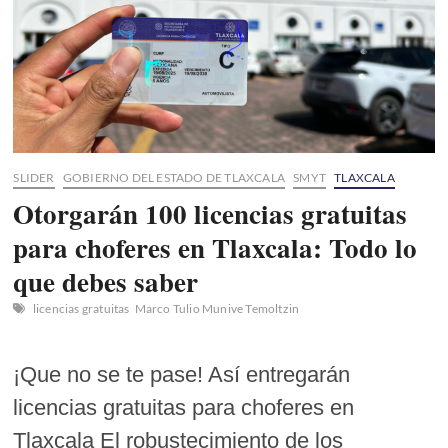
Ruta
Perimetral
Tlaxcala
transformará
la
movilidad
y
la
economía
SLIDER
GOBIERNO DEL ESTADO DE TLAXCALA
SMYT
TLAXCALA
Otorgarán 100 licencias gratuitas
para choferes en Tlaxcala: Todo lo
que debes saber
licencias gratuitas
Marco Tulio Munive Temoltzin
¡Que no se te pase! Así entregarán
licencias gratuitas para choferes en
Tlaxcala El robustecimiento de los