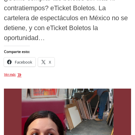
contratiempos? eTicket Boletos. La
cartelera de espectáculos en México no se
detiene, y con eTicket Boletos la
oportunidad…
Comparte esto:
Facebook
X
eTicket
Ver más
Boletos:
La
plataforma
oficial
para
comprar
tus
accesos
a
los
mejores