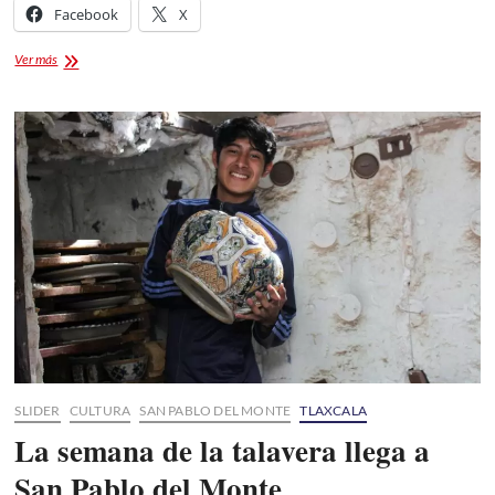
Facebook
X
Ticket
Ver más
Planet
[Boletos
para
Tlaskalita
2026]
SLIDER
CULTURA
SAN PABLO DEL MONTE
TLAXCALA
La semana de la talavera llega a
San Pablo del Monte