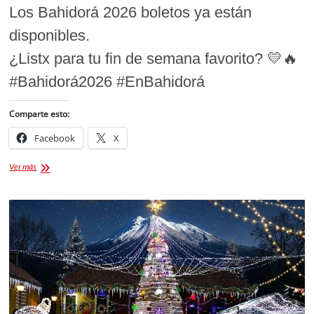
Los Bahidorá 2026 boletos ya están
disponibles.
¿Listx para tu fin de semana favorito? 💛🔥
#Bahidorá2026 #EnBahidorá
Comparte esto:
Facebook
X
Bahidorá
Ver más
2026
boletos:
Naturaleza,
música
y
un
hospedaje
inmersivo