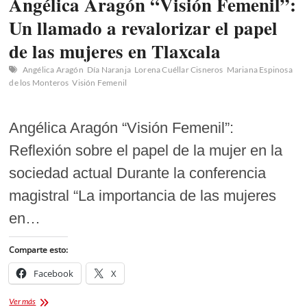
Angélica Aragón “Visión Femenil”:
Un llamado a revalorizar el papel
de las mujeres en Tlaxcala
Angélica Aragón
Día Naranja
Lorena Cuéllar Cisneros
Mariana Espinosa
de los Monteros
Visión Femenil
Angélica Aragón “Visión Femenil”:
Reflexión sobre el papel de la mujer en la
sociedad actual Durante la conferencia
magistral “La importancia de las mujeres
en…
Comparte esto:
Facebook
X
Angélica
Ver más