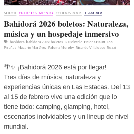
SLIDER
ENTRETENIMIENTO
FÉLIDOS ROCK
TLAXCALA
Bahidorá 2026 boletos: Naturaleza,
música y un hospedaje inmersivo
bahidora
bahidorá 2026 boletos
DJ Seinfeld
Helena Hauff
Los
Pirañas
Macario Martínez
Paloma Morphy
Ricardo Villalobos
Ruzzi
🌴✨ ¡Bahidorá 2026 está por llegar!
Tres días de música, naturaleza y
experiencias únicas en Las Estacas. Del 13
al 15 de febrero vive una edición que lo
tiene todo: camping, glamping, hotel,
escenarios inolvidables y un lineup de nivel
mundial.