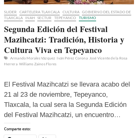
SLIDER
CARTELERA TLAXCALA
CULTURA
GOBIERNO DEL ESTADO DE
TLAXCALA
INAH
SECTUR
TEPEYANCO
TURISMO
Segunda Edición del Festival
Mazihcatzi: Tradición, Historia y
Cultura Viva en Tepeyanco
Armando Morales Vázquez
Iván Pérez Corona
José Vicente de la Rosa
Herrera
Williams Zainos Flores
El Festival Mazihcatzi se llevara acabo del
21 al 23 de noviembre, Tepeyanco,
Tlaxcala, la cual sera la Segunda Edición
del Festival Mazihcatzi, un encuentro…
Comparte esto: