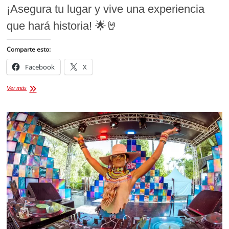
¡Asegura tu lugar y vive una experiencia
que hará historia! 🌟🤘
Comparte esto:
Facebook
X
Festival
Ver más
City
Querétaro
2026
boletos.
¡La
fiesta
será
histórica!