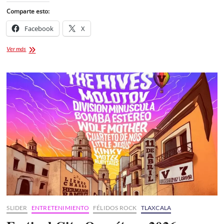
Comparte esto:
Facebook
X
Del
Ver más
Canasto
al
Corazón:
La
Magia
de
los
Tacos
de
canasta
SLIDER
ENTRETENIMIENTO
FÉLIDOS ROCK
TLAXCALA