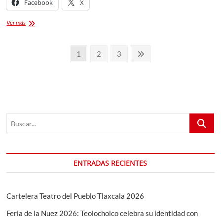
Facebook
X
Segunda
Ver más
Edición
del
Paginación
Festival
Página
Página
Página
Página
1
2
3
Mazihcatzi:
de
siguiente
Tradición,
Historia
entradas
y
Cultura
Viva
en
Buscar...
Tepeyanco
ENTRADAS RECIENTES
Cartelera Teatro del Pueblo Tlaxcala 2026
Feria de la Nuez 2026: Teolocholco celebra su identidad con