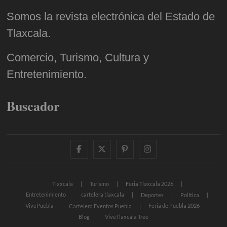
Somos la revista electrónica del Estado de
Tlaxcala.
Comercio, Turismo, Cultura y
Entretenimiento.
Buscador
facebook
twitter
pinterest
instagram
Tlaxcala
Turismo
Feria Tlaxcala 2026
Entretenimiento
cartelera tlaxcala
Deportes
Política
VivePuebla
Feria de Puebla 2026
Cartelera Eventos Puebla
Blog
ViveTlaxcala Tree