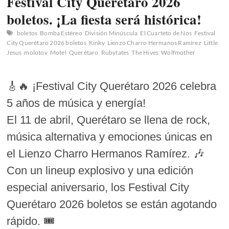
Festival City Querétaro 2026
boletos. ¡La fiesta será histórica!
boletos
Bomba Estéreo
División Minúscula
El Cuarteto de Nos
Festival
City Querétaro 2026 boletos
Kinky
Lienzo Charro Hermanos Ramírez
Little
Jesus
molotov
Motel
Querétaro
Rubytates
The Hives
Wolfmother
🎸🔥 ¡Festival City Querétaro 2026 celebra
5 años de música y energía!
El 11 de abril, Querétaro se llena de rock,
música alternativa y emociones únicas en
el Lienzo Charro Hermanos Ramírez. 🎶
Con un lineup explosivo y una edición
especial aniversario, los Festival City
Querétaro 2026 boletos se están agotando
rápido. 🎟️