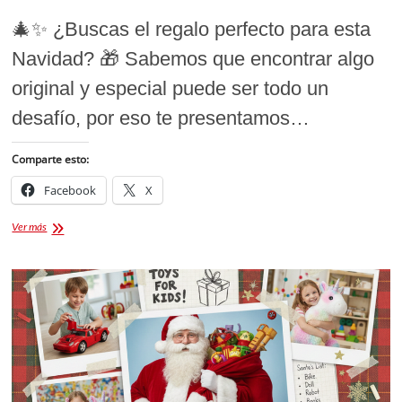
🎄✨ ¿Buscas el regalo perfecto para esta
Navidad? 🎁 Sabemos que encontrar algo
original y especial puede ser todo un
desafío, por eso te presentamos…
Comparte esto:
Facebook
X
🎁
Ver más
✨
19
Ideas
para
Regalos
de
Navidad
que
te
Sorprenderán