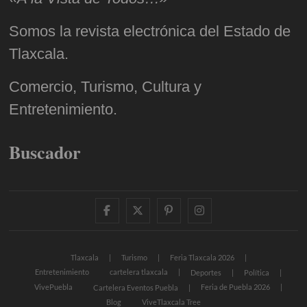
Somos la revista electrónica del Estado de
Tlaxcala.
Comercio, Turismo, Cultura y
Entretenimiento.
Buscador
facebook
twitter
pinterest
instagram
Tlaxcala
Turismo
Feria Tlaxcala 2026
Entretenimiento
cartelera tlaxcala
Deportes
Política
VivePuebla
Feria de Puebla 2026
Cartelera Eventos Puebla
Blog
ViveTlaxcala Tree