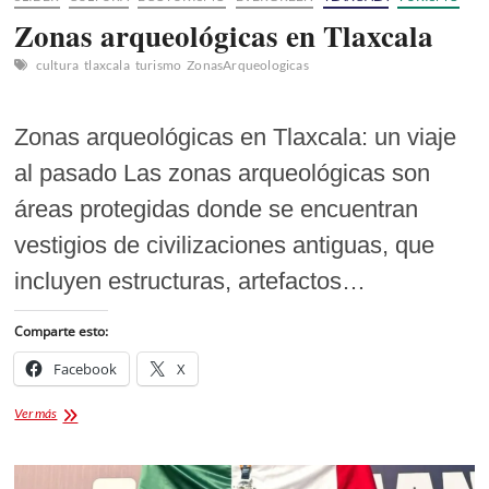
Zonas arqueológicas en Tlaxcala
cultura
tlaxcala
turismo
ZonasArqueologicas
Zonas arqueológicas en Tlaxcala: un viaje
al pasado Las zonas arqueológicas son
áreas protegidas donde se encuentran
vestigios de civilizaciones antiguas, que
incluyen estructuras, artefactos…
Comparte esto:
Facebook
X
Zonas
Ver más
arqueológicas
en
Tlaxcala