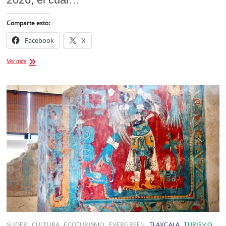
Comparte esto:
Facebook
X
Gran
Ver más
Novillada
de
Año
Nuevo
2026
SLIDER
CULTURA
ECOTURISMO
EVERGREEN
TLAXCALA
TURISMO