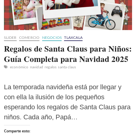
y
Encantarán
✨
🎄
SLIDER
COMERCIO
NEGOCIOS
TLAXCALA
Regalos de Santa Claus para Niños:
Guía Completa para Navidad 2025
económico
navidad
regalos
santa claus
La temporada navideña está por llegar y
con ella la ilusión de los pequeños
esperando los regalos de Santa Claus para
niños. Cada año, Papá…
Comparte esto: