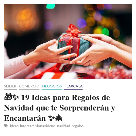
Solís
El
Buki
en
Tlaxcala:
Concierto
2026
a
Beneficio
del
CRIAT
SLIDER
COMERCIO
NEGOCIOS
TLAXCALA
🎁✨ 19 Ideas para Regalos de
Navidad que te Sorprenderán y
Encantarán ✨🎄
ideas
intercambionavideño
navidad
regalos