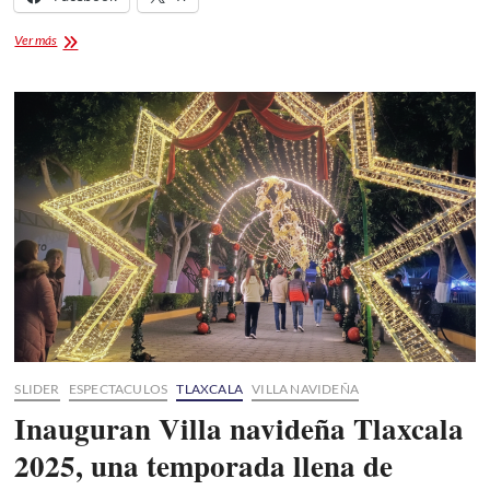
al
mundo
ENVIVO
Ver más
SLIDER
ESPECTACULOS
TLAXCALA
VILLA NAVIDEÑA
Inauguran Villa navideña Tlaxcala
2025, una temporada llena de