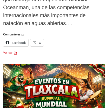
Oceanman, una de las competencias
internacionales más importantes de
natación en aguas abiertas.…
Comparte esto:
Facebook
X
Mujer
Ver más
Tlaxcalteca
Brilla
en
Competencia
de
Natación
en
Dubái