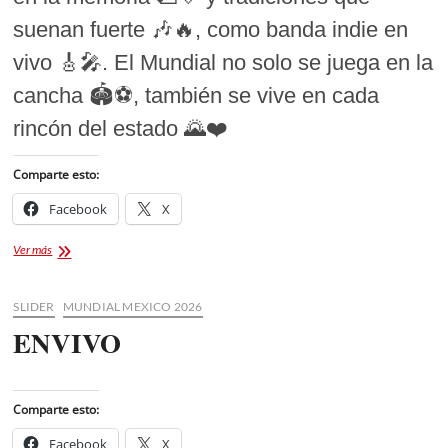
suenan fuerte 🎶🔥, como banda indie en
vivo 🎸🎤. El Mundial no solo se juega en la
cancha 🏟️⚽, también se vive en cada
rincón del estado 🌄❤️
Comparte esto:
Facebook
X
Mundial
Ver más
México
2026
en
SLIDER
MUNDIAL MEXICO 2026
Tlaxcala:
ENVIVO
el
estado
que
se
Comparte esto:
prepara
para
Facebook
X
recibir