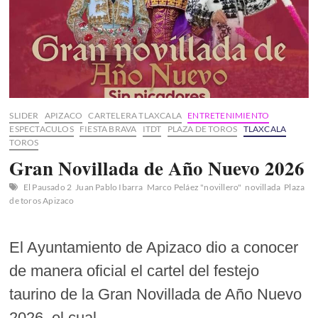
SLIDER
APIZACO
CARTELERA TLAXCALA
ENTRETENIMIENTO
ESPECTACULOS
FIESTA BRAVA
ITDT
PLAZA DE TOROS
TLAXCALA
TOROS
Gran Novillada de Año Nuevo 2026
El Pausado 2
Juan Pablo Ibarra
Marco Peláez "novillero"
novillada
Plaza
de toros Apizaco
El Ayuntamiento de Apizaco dio a conocer
de manera oficial el cartel del festejo
taurino de la Gran Novillada de Año Nuevo
2026, el cual…